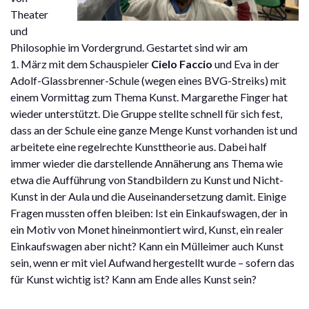
Theater
und
Philosophie im Vordergrund. Gestartet sind wir am
1. März mit dem Schauspieler
Cielo Faccio
und Eva in der
Adolf-Glassbrenner-Schule (wegen eines BVG-Streiks) mit
einem Vormittag zum Thema Kunst. Margarethe Finger hat
wieder unterstützt. Die Gruppe stellte schnell für sich fest,
dass an der Schule eine ganze Menge Kunst vorhanden ist und
arbeitete eine regelrechte Kunsttheorie aus. Dabei half
immer wieder die darstellende Annäherung ans Thema wie
etwa die Aufführung von Standbildern zu Kunst und Nicht-
Kunst in der Aula und die Auseinandersetzung damit. Einige
Fragen mussten offen bleiben: Ist ein Einkaufswagen, der in
ein Motiv von Monet hineinmontiert wird, Kunst, ein realer
Einkaufswagen aber nicht? Kann ein Mülleimer auch Kunst
sein, wenn er mit viel Aufwand hergestellt wurde – sofern das
für Kunst wichtig ist? Kann am Ende alles Kunst sein?